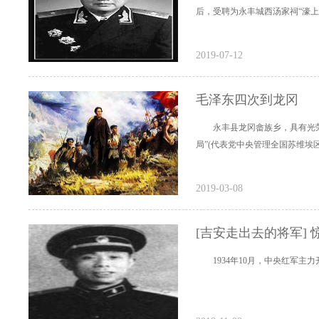
后，受聘为永丰城西汤家祠“濠上
2019-07-12
毛泽东四次到龙冈
永丰县龙冈畲族乡，具有光
局”(代表党中央管理全国苏维埃
2019-03-08
[吉安走出去的将军] 
1934年10月，中央红军