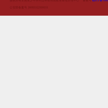
版权所有全国青少年井冈山革命传统教育基地管理中心 备案号
赣ICP备1900
公安部备案号 36088102000016